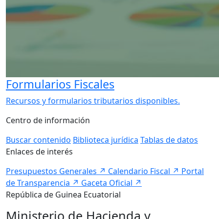
Formularios Fiscales
Recursos y formularios tributarios disponibles.
Centro de información
Buscar contenido
Biblioteca jurídica
Tablas de datos
Enlaces de interés
Presupuestos Generales
↗
Calendario Fiscal
↗
Portal
de Transparencia
↗
Gaceta Oficial
↗
República de Guinea Ecuatorial
Ministerio de Hacienda y