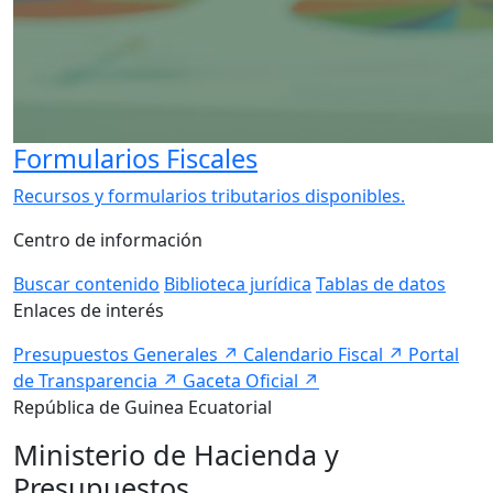
Formularios Fiscales
Recursos y formularios tributarios disponibles.
Centro de información
Buscar contenido
Biblioteca jurídica
Tablas de datos
Enlaces de interés
Presupuestos Generales
↗
Calendario Fiscal
↗
Portal
de Transparencia
↗
Gaceta Oficial
↗
República de Guinea Ecuatorial
Ministerio de Hacienda y
Presupuestos