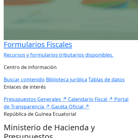
Formularios Fiscales
Recursos y formularios tributarios disponibles.
Centro de información
Buscar contenido
Biblioteca jurídica
Tablas de datos
Enlaces de interés
Presupuestos Generales
↗
Calendario Fiscal
↗
Portal
de Transparencia
↗
Gaceta Oficial
↗
República de Guinea Ecuatorial
Ministerio de Hacienda y
Presupuestos