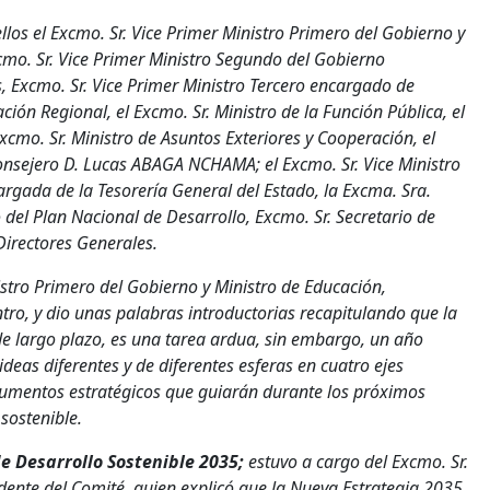
llos el Excmo. Sr. Vice Primer Ministro Primero del Gobierno y
cmo. Sr. Vice Primer Ministro Segundo del Gobierno
, Excmo. Sr. Vice Primer Ministro Tercero encargado de
ión Regional, el Excmo. Sr. Ministro de la Función Pública, el
xcmo. Sr. Ministro de Asuntos Exteriores y Cooperación, el
onsejero D. Lucas ABAGA NCHAMA; el Excmo. Sr. Vice Ministro
argada de la Tesorería General del Estado, la Excma. Sra.
del Plan Nacional de Desarrollo, Excmo. Sr. Secretario de
Directores Generales.
istro Primero del Gobierno y Ministro de Educación,
tro, y dio unas palabras introductorias recapitulando que la
de largo plazo, es una tarea ardua, sin embargo, un año
deas diferentes y de diferentes esferas en cuatro ejes
cumentos estratégicos que guiarán durante los próximos
 sostenible.
e Desarrollo Sostenible 2035;
estuvo a cargo del Excmo. Sr.
idente del Comité, quien explicó que la Nueva Estrategia 2035,