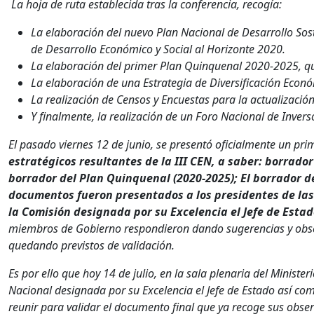
La hoja de ruta establecida tras la conferencia, recogía:
La elaboración del nuevo Plan Nacional de Desarrollo Sost
de Desarrollo Económico y Social al Horizonte 2020.
La elaboración del primer Plan Quinquenal 2020-2025, que
La elaboración de una Estrategia de Diversificación Econ
La realización de Censos y Encuestas para la actualización
Y finalmente, la realización de un Foro Nacional de Invers
El pasado viernes 12 de junio, se presentó oficialmente un pr
estratégicos resultantes de la III CEN, a saber: borrado
borrador del Plan Quinquenal (2020-2025); El borrador de
documentos fueron presentados a los presidentes de las E
la Comisión designada por su Excelencia el Jefe de Esta
miembros de Gobierno respondieron dando sugerencias y obse
quedando previstos de validación.
Es por ello que hoy 14 de julio, en la sala plenaria del Minist
Nacional designada por su Excelencia el Jefe de Estado así como
reunir para validar el documento final que ya recoge sus obs