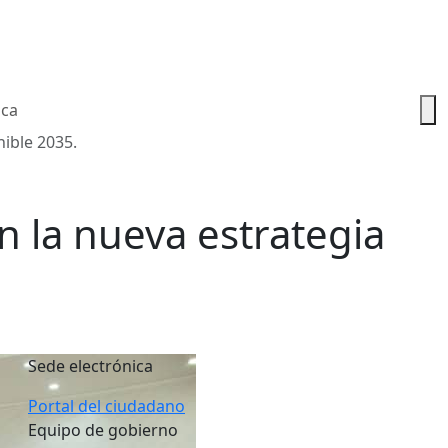
ica
ible 2035.
 la nueva estrategia
Sede electrónica
Portal del ciudadano
Equipo de gobierno