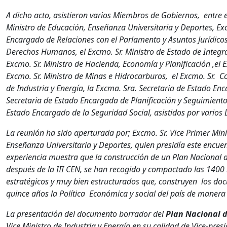
A dicho acto, asistieron varios Miembros de Gobiernos, entre e
Ministro de Educación, Enseñanza Universitaria y Deportes, Ex
Encargado de Relaciones con el Parlamento y Asuntos Jurídicos
Derechos Humanos, el Excmo. Sr. Ministro de Estado de Integrac
Excmo. Sr. Ministro de Hacienda, Economía y Planificación ,el E
Excmo. Sr. Ministro de Minas e Hidrocarburos, el Excmo. Sr. C
de Industria y Energía, la Excma. Sra. Secretaria de Estado Enc
Secretaria de Estado Encargada de Planificación y Seguimiento 
Estado Encargado de la Seguridad Social, asistidos por varios 
La reunión ha sido aperturada por; Excmo. Sr. Vice Primer Min
Enseñanza Universitaria y Deportes, quien presidía este encuen
experiencia muestra que la construcción de un Plan Nacional 
después de la III CEN, se han recogido y compactado las 1400 i
estratégicos y muy bien estructurados que, construyen los do
quince años la Política Económica y social del país de manera
La presentación del documento borrador del
Plan Nacional d
Vice Ministro de Industria y Energía en su calidad de Vice-pres